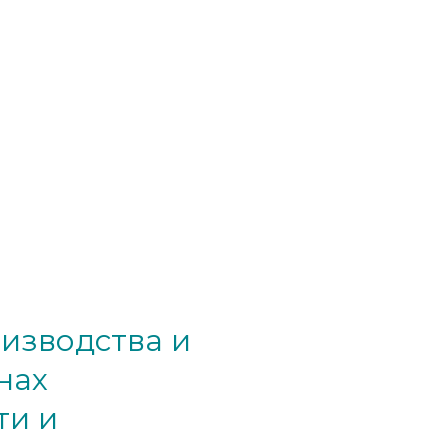
изводства и
нах
ти и