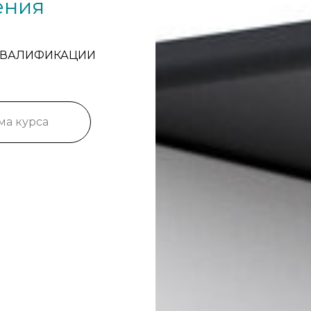
ения
КВАЛИФИКАЦИИ
ма курса