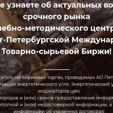
 узнаете об актуальных в
срочного рынка
Учебно-методического цент
кт-Петербургской Междуна
Товарно-сырьевой Биржи!
————
уголь на биржевых торгах, проводимых АО Пе
изации энергетического угля. Энергетический 
индикаторов цен;
порядка и (или) сроков предоставления инфор
еполной и (или) недостоверной информации, а
информации об указанных договорах;