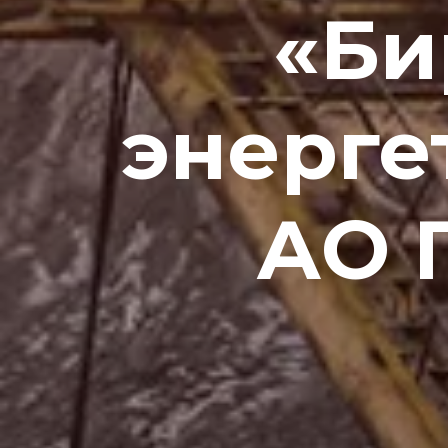
«Би
энерге
АО 