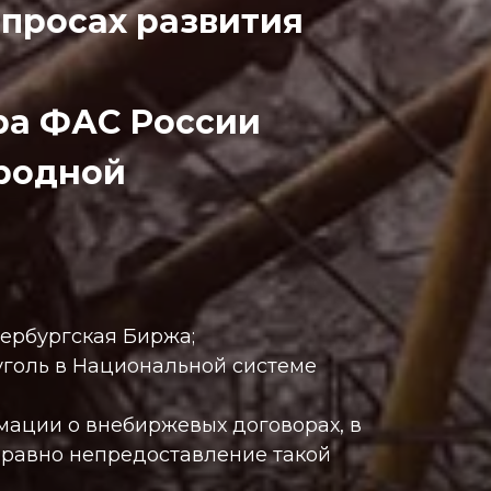
опросах развития
ра ФАС России
родной
тербургская Биржа;
уголь в Национальной системе
мации о внебиржевых договорах, в
 равно непредоставление такой