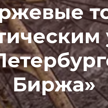
ржевые т
тическим 
Петербург
Биржа»