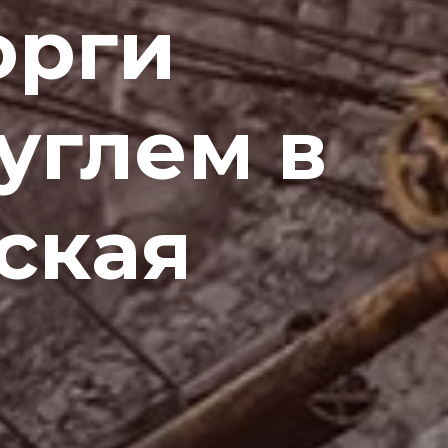
орги
углем в
ская