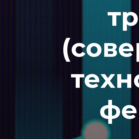
тр
(сов
техн
фе