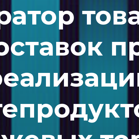
ратор тов
оставок п
реализаци
епродукт