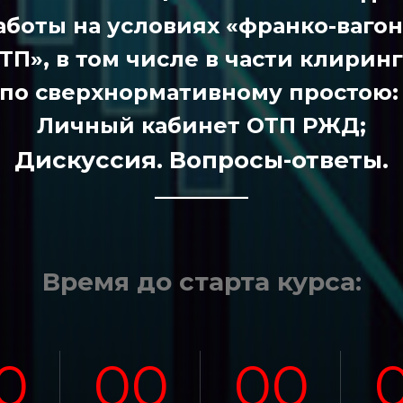
аботы на условиях «франко-ваго
ТП», в том числе в части клиринг
 по сверхнормативному простою
Личный кабинет ОТП РЖД;
Дискуссия. Вопросы-ответы.
————
Время до старта курса:
0
00
00