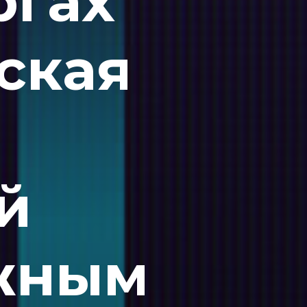
ргах
ская
й
жным