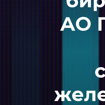
бир
АО 
жел