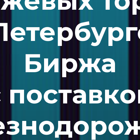
жевых то
Петербург
Биржа
с поставко
езнодоро