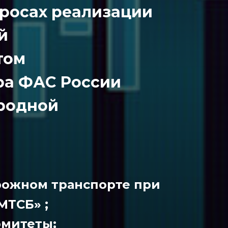
просах реализации
й
том
ра ФАС России
родной
орожном транспорте при
;
бМТСБ»
омитеты;