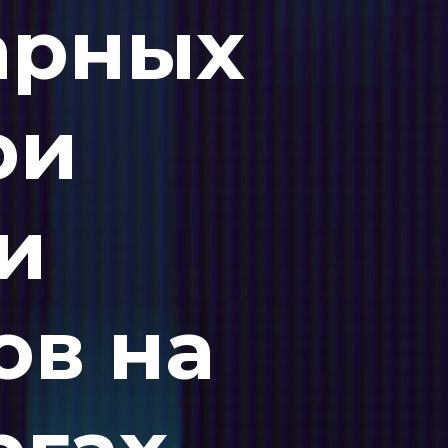
арных
ри
и
ов на