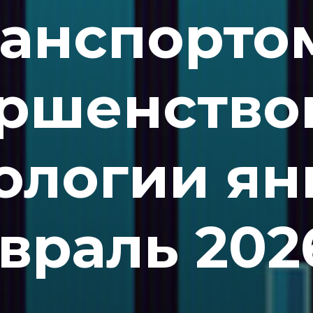
анспорто
ершенство
ологии ян
враль 2026