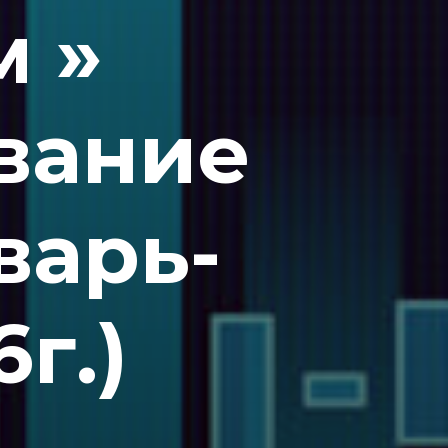
м »
вание
варь-
г.)