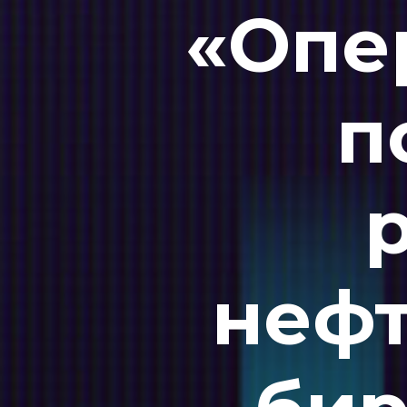
«Опе
п
нефт