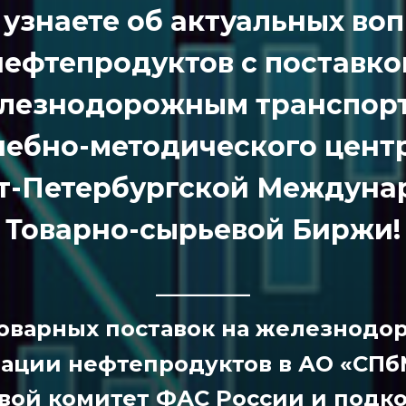
узнаете об актуальных во
нефтепродуктов
c поставко
лезнодорожным транспор
Учебно-методического цент
кт-Петербургской Междуна
Товарно-сырьевой Биржи!
————
товарных поставок на железнод
ации нефтепродуктов в АО «СП
вой комитет ФАС России и подк